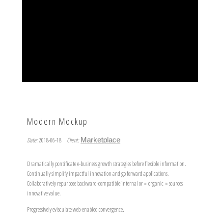
Modern Mockup
Marketplace
Date:
2018-06-18
Client:
Dramatically pontificate e-business growth strategies before flexible information.
Continually simplify impactful innovation and go forward applications.
Collaboratively repurpose backward-compatible internal or « organic » sources
innovative value.
Progressively evisculate web-enabled convergence.