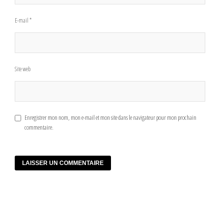
E-mail
*
Site web
Enregistrer mon nom, mon e-mail et mon site dans le navigateur pour mon prochain
commentaire.