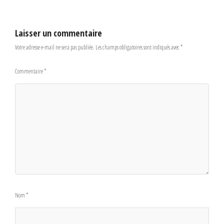
Laisser un commentaire
Votre adresse e-mail ne sera pas publiée.
Les champs obligatoires sont indiqués avec
*
Commentaire
*
Nom
*